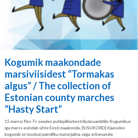
Kogumik maakondade
marsiviisidest “Tormakas
algus” / The collection of
Estonian county marches
“Hasty Start”
15 marssi flex 7+ seades puhkpilliorkestrile/ansamblile Kogumikus
iga marss esindab ühte Eesti maakonda. [SISUKORD] Käesolev
kogumik on loodud paindliku materjalina väga erinevatele