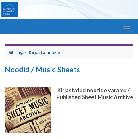
Windmill – Estonian Chamber of Wind Orchestra
Togg
navig
Tagasi
Kirjastamine
-le
Noodid / Music Sheets
Kirjastatud nootide varamu /
Published Sheet Music Archive