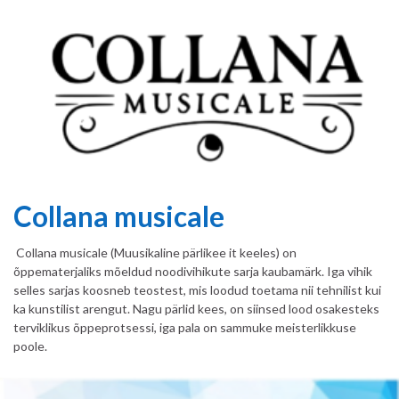
Collana musicale
Collana musicale (Muusikaline pärlikee it keeles) on
õppematerjaliks mõeldud noodivihikute sarja kaubamärk. Iga vihik
selles sarjas koosneb teostest, mis loodud toetama nii tehnilist kui
ka kunstilist arengut. Nagu pärlid kees, on siinsed lood osakesteks
terviklikus õppeprotsessi, iga pala on sammuke meisterlikkuse
poole.