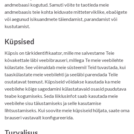
andmebaasi kogutud. Samuti võite te taotleda meie
andmebaasis teie kohta leiduvate mitteterviklike, ebaõigete
või aegunud isikuandmete täiendamist, parandamist või
kustutamist.
Küpsised
Küpsis on tärkidentifikaator, mille me salvestame Teie
kõvakettale läbi veebibrauseri, millega Te meie veebilehte
külastate. See võimaldab meie süsteemil Teid tuvastada, kui
taaskülastate meie veebilehti ja seeläbi parendada Teile
osutatavat teenust. Küpsiseid võidakse kasutada ka meie
veebilehe kõige sagedamini külastatavaid osasid puudutava
teabe kogumiseks. Seda liiklusinfot saab kasutada meie
veebilehe sisu täiustamiseks ja selle kasutamise
lihtsustamiseks. Kui soovite meie küpsiseid hüljata, saate oma
brauseri vastavalt konfigureerida.
Turvalisus