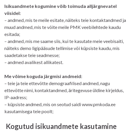
Isikuandmete kogumine võib toimuda alljärgnevatel
viisidel:
– andmed, mis te meile esitate, näiteks teie kontaktandmed ja
muud andmed, mis te võite meile PMK veebilehtede kaudu
esitada;
– andmed, mis me saame siis, kui te kasutate meie veebisaiti,
näiteks demo ligipääsude tellimise või küpsiste kaudu, mis
saadetakse teie seadmesse;
– andmed avalikest allikatest.
Me võime koguda järgmisi andmeid:
– teie ja teie ettevõtte demograafilised andmed, nagu
ettevõtte nimi, kontaktandmed, äritegevuse üldine kirjeldus,
IP-aadress;
– küpsiste andmed, mis on seotud saidi www.pmkoda.ee
kasutamisega teie poolt;
Kogutud isikuandmete kasutamine