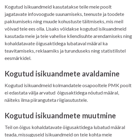
Kogutud isikuandmeid kasutatakse teile meie poolt
jagatavate infovoogude suunamiseks, teenuste ja toodete
pakkumiseks ning muude kohustuste täitmiseks, mis meil
võivad teie ees olla. Lisaks võidakse kogutud isikuandmeid
kasutada meie ja teie vahelise kliendisuhte arendamiseks ning
kohaldatavate õigusaktidega lubataval määral ka
teavitamiseks, reklaamiks ja turunduseks ning statistilistel
eesmärkidel.
Kogutud isikuandmete avaldamine
Kogutud isikuandmeid kolmandatele osapooltele PMK poolt
ei edastata välja arvatud õigusaktidega nõutud määral,
näiteks ilma piiranguteta riigiasutustele.
Kogutud isikuandmete muutmine
Teil on õigus kohaldatavate õigusaktidega lubatud määral
teada, missuguseid isikuandmeid on teie kohta meie