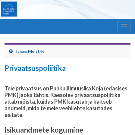
Windmill – Estonian Chamber of Wind Orchestra
Togg
navig
Tagasi
Meist
-le
Privaatsuspoliitika
Teie privaatsus on Puhkpillimuusika Koja (edasises
PMK) jaoks tähtis. Käesolev privaatsuspoliitika
aitab mõista, kuidas PMK kasutab ja kaitseb
andmeid, mida te meie veebilehte kasutades
esitate.
Isikuandmete kogumine