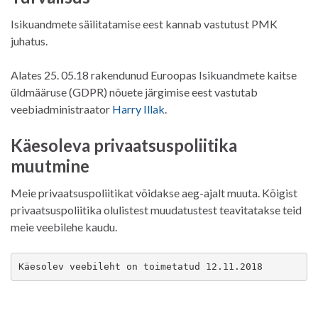
Isikuandmete säilitatamise eest kannab vastutust PMK
juhatus.
Alates 25. 05.18 rakendunud Euroopas Isikuandmete kaitse
üldmääruse (GDPR) nõuete järgimise eest vastutab
veebiadministraator
Harry Illak
.
Käesoleva privaatsuspoliitika
muutmine
Meie privaatsuspoliitikat võidakse aeg-ajalt muuta. Kõigist
privaatsuspoliitika olulistest muudatustest teavitatakse teid
meie veebilehe kaudu.
Käesolev veebileht on toimetatud 12.11.2018