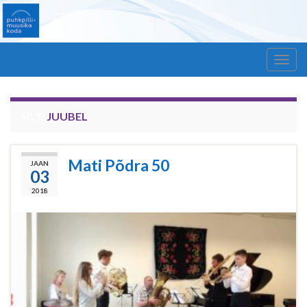
Windmill – Estonian Chamber of Wind Orchestra
Togg
navig
SILT:
JUUBEL
Mati Põdra 50
JAAN
03
2018