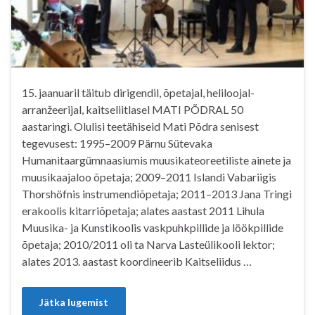
15. jaanuaril täitub dirigendil, õpetajal, heliloojal-
arranžeerijal, kaitseliitlasel MATI PÕDRAL 50
aastaringi. Olulisi teetähiseid Mati Põdra senisest
tegevusest: 1995–2009 Pärnu Sütevaka
Humanitaargümnaasiumis muusikateoreetiliste ainete ja
muusikaajaloo õpetaja; 2009–2011 Islandi Vabariigis
Thorshöfnis instrumendiõpetaja; 2011–2013 Jana Tringi
erakoolis kitarriõpetaja; alates aastast 2011 Lihula
Muusika- ja Kunstikoolis vaskpuhkpillide ja löökpillide
õpetaja; 2010/2011 oli ta Narva Lasteülikooli lektor;
alates 2013. aastast koordineerib Kaitseliidus …
Jätka lugemist