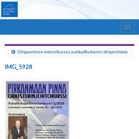
Windmill – Estonian Chamber of Wind Orchestra
Togg
navig
Dirigeerimise meistrikursus puhkpilliorkestri dirigentidele
IMG_5928