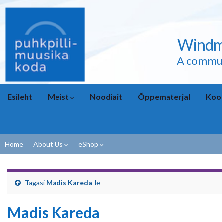
Windmi
A commun
Esileht
Meist
Noodiait
Õppematerjal
Kool
Home
About Us
eShop
Tagasi
Madis Kareda
-le
Madis Kareda