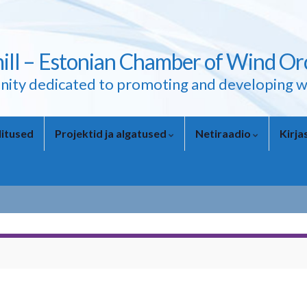
ll – Estonian Chamber of Wind Or
ity dedicated to promoting and developing w
itused
Projektid ja algatused
Netiraadio
Kirj