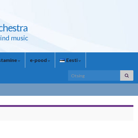
chestra
ind music
astamine
e-pood
Eesti
Search for: