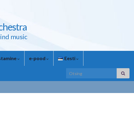
chestra
ind music
astamine
e-pood
Eesti
Search for: