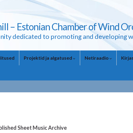
ll – Estonian Chamber of Wind Or
ity dedicated to promoting and developing w
itused
Projektid ja algatused
Netiraadio
Kirj
blished Sheet Music Archive