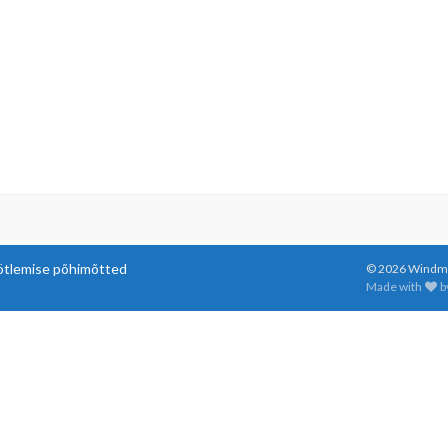
ötlemise põhimõtted
© 2026 Windmil
Made with
b