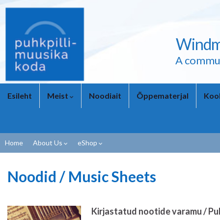
Windmi
A commun
Esileht
Meist
Noodiait
Õppematerjal
Kool
Home
About Us
eShop
Noodid / Music Sheets
Kirjastatud nootide varamu / Pu