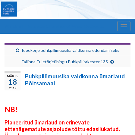
Windmill – Estonian Chamber of Wind Orchestra
Togg
navig
Ideekorje puhkpillimuusika valdkonna edendamiseks
Tallinna Tuletõrjeühingu Puhkpilliorkester 135
Puhkpillimuusika valdkonna ümarlaud
MÄRTS
18
Põltsamaal
2019
NB!
Planeeritud ümarlaud on erinevate
ettenägematute asjaolude tõttu edasilükatud.