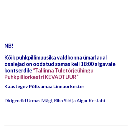
NB!
Kõik puhkpillimuusika valdkonna ümarlaual
osalejad on oodatud samas kell 18:00 algavale
kontserdile
“Tallinna Tuletõrjeühingu
Puhkpilliorkestri KEVADTUUR”
Kaastegev Põltsamaa Linnaorkester
Dirigendid Urmas Mägi,
Riho Sild
ja Aigar Kostabi