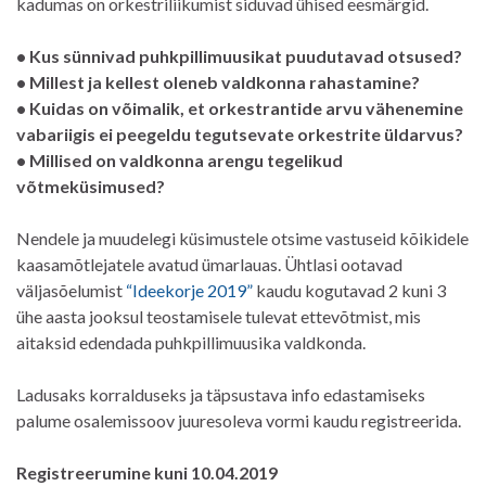
kadumas on orkestriliikumist siduvad ühised eesmärgid.
• Kus sünnivad puhkpillimuusikat puudutavad otsused?
• Millest ja kellest oleneb valdkonna rahastamine?
• Kuidas on võimalik, et orkestrantide arvu vähenemine
vabariigis ei peegeldu tegutsevate orkestrite üldarvus?
• Millised on valdkonna arengu tegelikud
võtmeküsimused?
Nendele ja muudelegi küsimustele otsime vastuseid kõikidele
kaasamõtlejatele avatud ümarlauas. Ühtlasi ootavad
väljasõelumist
“Ideekorje 2019”
kaudu kogutavad 2 kuni 3
ühe aasta jooksul teostamisele tulevat ettevõtmist, mis
aitaksid edendada puhkpillimuusika valdkonda.
Ladusaks korralduseks ja täpsustava info edastamiseks
palume osalemissoov juuresoleva vormi kaudu registreerida.
Registreerumine kuni 10.04.2019