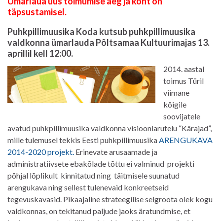
Ümarlaua uus toimumise aeg ja koht on
täpsustamisel.
Puhkpillimuusika Koda kutsub puhkpillimuusika
valdkonna ümarlauda Põltsamaa Kultuurimajas 13.
aprillil kell 12:00.
2014. aastal
toimus Türil
viimane
kõigile
soovijatele
avatud puhkpillimuusika valdkonna visiooniarutelu “Kärajad”,
mille tulemusel tekkis Eesti puhkpillimuusika
ARENGUKAVA
2014-2020 projekt
.
Erinevate arusaamade ja
administratiivsete ebakõlade tõttu ei valminud projekti
põhjal lõplikult kinnitatud ning täitmisele suunatud
arengukava ning sellest tulenevaid konkreetseid
tegevuskavasid. Pikaajaline strateegilise selgroota olek kogu
valdkonnas, on tekitanud paljude jaoks äratundmise, et