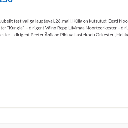
belit festivaliga laupäeval, 26. mail. Külla on kutsutud: Eesti Noo
ester “Kungla” – dirigent Väino Repp Liivimaa Noorteorkester – di
ster – dirigent Peeter Änilane Pihkva Lastekodu Orkester „Heliko
…