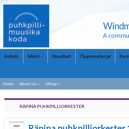
Windmi
A commun
Esileht
Meist
Noodiait
Õppematerjal
Kool
Home
About Us
eShop
SILT:
RÄPINA PUHKPILLIORKESTER
Räpina puhkpilliorkester
MAI