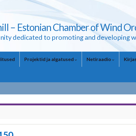
ll – Estonian Chamber of Wind Or
ity dedicated to promoting and developing w
itused
Projektid ja algatused
Netiraadio
Kirj
 150