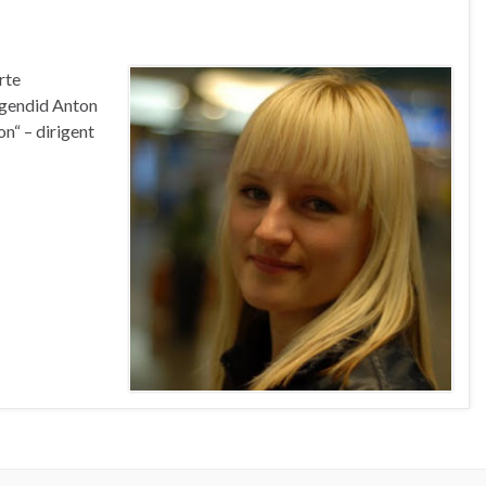
rte
rigendid Anton
n“ – dirigent