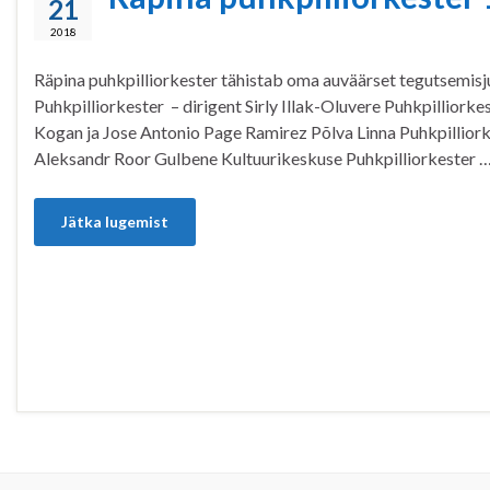
21
2018
Räpina puhkpilliorkester tähistab oma auväärset tegutsemisjuu
Puhkpilliorkester – dirigent Sirly Illak-Oluvere Puhkpilliork
Kogan ja Jose Antonio Page Ramirez Põlva Linna Puhkpilliorke
Aleksandr Roor Gulbene Kultuurikeskuse Puhkpilliorkester 
Jätka lugemist