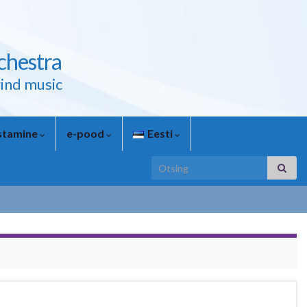
chestra
ind music
astamine
e-pood
Eesti
Search for: